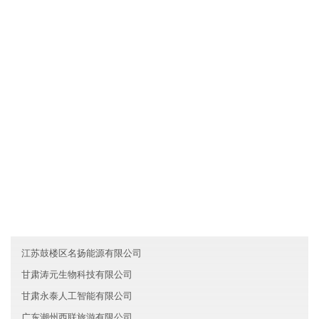
贵州森霸旅游有限公司拥有先进的现代化生产设备和生产工艺，确
保产品品质不仅达到国家标准，而且优于国家标准；发挥公司原材
料采购优势和成本管控优势，使产品的性价比较优；直接与国际和
国内原材料生产厂家合作，确保原材料进货渠道都是来自化工原料
知名生产企业。
友情链接
黑龙江力源建筑集团有限公司
江西优质化工有限公司
山西科技生物科技有限公司
江苏鼓楼区名扬能源有限公司
甘肃涛元生物科技有限公司
甘肃永泰人工智能有限公司
广东潮州西联旅游有限公司